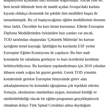
adaptasyonu açısından bazı sorunlar doğurmuştu. Ancak yine de,
hem kendi dilimizde hem de maddi açıdan Avrupa'daki kurlara
kıyasla oldukça ekonomik bir şekilde tüm modülleri başarı ile
tamamlamıştık. Bu yıl başlayacağımız eğitim modüllerinin durumu
biraz farklı. Öncelikle bu kurs bizim kursumuz. Elbette Eurospine
Diploma Modüllerinden öykünülen bazı yanları var ancak,
TOD tarafından oluşturulan 'Çekirdek Müfredat' bu kursun
içeriğinin temel kaynağı. İşbirliğini bu kurslarda ESF yerine
Eurospine Eğitim Komisyonu ile yapılıyor. Bu bize mali
konularda bir rahatlama gerekiyor ve kurs ücretlerini kendimiz
belirleyebiliyoruz. Bu kursların yapılandırılması için 2010 yılından
itibaren emek yoğun bir gayret gerekti. Gerek TOD yönetim
komitesinde gerekse Eurospine bünyesinde görev alan
arkadaşlarımızın bu konudaki uğraşlarına çok teşekkür ederim.
Sonuçta, uluslararası standartlara uygun, kurumsal kimliği ve
sürdürülebilirliği olacak bir eğitim programını gerçekleştirecek
olmaktan dolayı Türk Spinal Cerrahları adına duyduğum