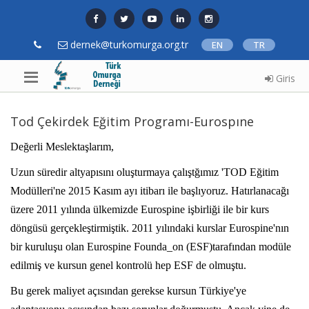
dernek@turkomurga.org.tr
EN
TR
Giris
Tod Çekirdek Eğitim Programı-Eurospıne
Değerli Meslektaşlarım,
Uzun süredir altyapısını oluşturmaya çalıştğımız 'TOD Eğitim
Modülleri'ne 2015 Kasım ayı itibarı ile başlıyoruz. Hatırlanacağı
üzere 2011 yılında ülkemizde Eurospine işbirliği ile bir kurs
döngüsü gerçekleştirmiştik. 2011 yılındaki kurslar Eurospine'nın
bir kuruluşu olan Eurospine Founda_on (ESF)tarafından modüle
edilmiş ve kursun genel kontrolü hep ESF de olmuştu.
Bu gerek maliyet açısından gerekse kursun Türkiye'ye