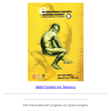
Bildiri Özetleri için Tıklayınız
-----------------------------------------------------------------------------------
-----------------------------------------------------
5th International Congress on Spine Surgery