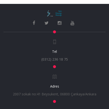
Tel
(0312) 236 18 75
Adres
2007 sokak no:41 Beysukent, 06800 Çankaya/Ankara