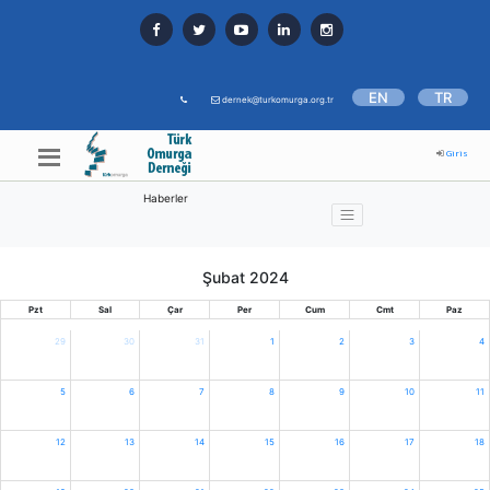
EN
TR
dernek@turkomurga.org.tr
Giris
Haberler
Şubat 2024
Pzt
Sal
Çar
Per
Cum
Cmt
Paz
29
30
31
1
2
3
4
5
6
7
8
9
10
11
12
13
14
15
16
17
18