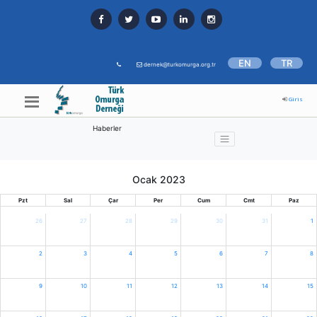
EN
TR
dernek@turkomurga.org.tr
Giris
Haberler
Ocak 2023
Pzt
Sal
Çar
Per
Cum
Cmt
Paz
26
27
28
29
30
31
1
2
3
4
5
6
7
8
9
10
11
12
13
14
15