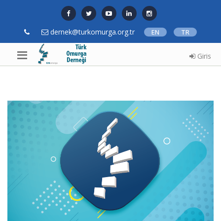
dernek@turkomurga.org.tr
EN
TR
Giris