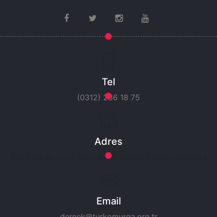
Tel
(0312) 236 18 75
Adres
2007 sokak no:41 Beysukent, 06800 Çankaya/Ankara
Email
dernek@turkomurga.org.tr