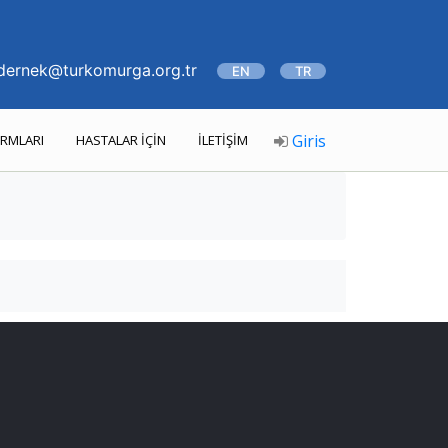
ernek@turkomurga.org.tr
EN
TR
Giris
RMLARI
HASTALAR İÇİN
İLETİŞİM